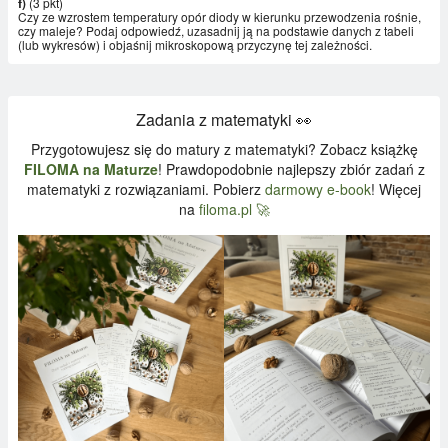
f)
(3 pkt)
\ V
Czy ze wzrostem temperatury opór diody w kierunku przewodzenia rośnie,
czy maleje? Podaj odpowiedź, uzasadnij ją na podstawie danych z tabeli
(lub wykresów) i objaśnij mikroskopową przyczynę tej zależności.
Zadania z matematyki 👀
Przygotowujesz się do matury z matematyki? Zobacz książkę
FILOMA na Maturze
! Prawdopodobnie najlepszy zbiór zadań z
matematyki z rozwiązaniami. Pobierz
darmowy e-book
! Więcej
na
filoma.pl 🚀