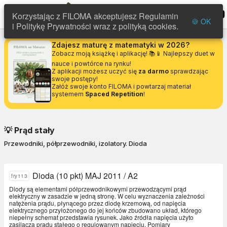
FILOMA
menu
Korzystając z FILOMA akceptujesz Regulamin
🍪 OK
i Politykę Prywatności wraz z polityką cookies.
Zdajesz maturę z matematyki w 2026?
Zobacz moją książkę i aplikację! 📚📱 Najlepszy duet w
nauce i powtórce na rynku!
Z aplikacji możesz uczyć się
za darmo
sprawdzając
swoje postępy!
Załóż swoje konto FILOMA i powtarzaj materiał
systemem
Spaced Repetition
!
💡
Prąd stały
Przewodniki, półprzewodniki, izolatory. Dioda
Dioda (10 pkt) MAJ 2011 / A2
fry113
Diody są elementami półprzewodnikowymi przewodzącymi prąd
elektryczny w zasadzie w jedną stronę. W celu wyznaczenia zależności
natężenia prądu, płynącego przez diodę krzemową, od napięcia
elektrycznego przyłożonego do jej końców zbudowano układ, którego
niepełny schemat przedstawia rysunek. Jako źródła napięcia użyto
zasilacza prądu stałego o regulowanym napięciu. Pomiary