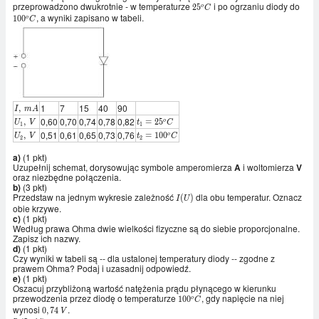
przeprowadzono dwukrotnie - w temperaturze
i po ogrzaniu diody do
25^{o}C
100^
2
5
o
C
, a wyniki zapisano w tabeli.
1
0
0
o
C
1
7
15
40
90
I, \
,
I
m
A
mA
0,60
0,70
0,74
0,78
0,82
U_1,
t_1
,
=
2
5
o
U
V
t
C
1
1
\ V
=
0,51
0,61
0,65
0,73
0,76
U_2,
t_2 =
,
=
1
0
0
o
U
V
t
C
2
2
25^o
\ V
100^o
C
C
a)
(1 pkt)
Uzupełnij schemat, dorysowując symbole amperomierza
A
i woltomierza
V
oraz niezbędne połączenia.
b)
(3 pkt)
Przedstaw na jednym wykresie zależność
dla obu temperatur. Oznacz
I(U)
(
)
I
U
obie krzywe.
c)
(1 pkt)
Według prawa Ohma dwie wielkości fizyczne są do siebie proporcjonalne.
Zapisz ich nazwy.
d)
(1 pkt)
Czy wyniki w tabeli są -- dla ustalonej temperatury diody -- zgodne z
prawem Ohma? Podaj i uzasadnij odpowiedź.
e)
(1 pkt)
Oszacuj przybliżoną wartość natężenia prądu płynącego w kierunku
przewodzenia przez diodę o temperaturze
, gdy napięcie na niej
100^{o}C
1
0
0
o
C
wynosi
.
0,74
0
,
7
4
V