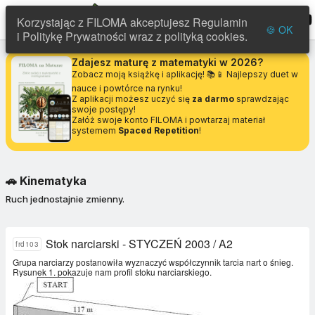
FILOMA
menu
Korzystając z FILOMA akceptujesz Regulamin
🍪 OK
i Politykę Prywatności wraz z polityką cookies.
Zdajesz maturę z matematyki w 2026?
Zobacz moją książkę i aplikację! 📚📱 Najlepszy duet w
nauce i powtórce na rynku!
Z aplikacji możesz uczyć się
za darmo
sprawdzając
swoje postępy!
Załóż swoje konto FILOMA i powtarzaj materiał
systemem
Spaced Repetition
!
🚗
Kinematyka
Ruch jednostajnie zmienny.
Stok narciarski - STYCZEŃ 2003 / A2
frd103
Grupa narciarzy postanowiła wyznaczyć współczynnik tarcia nart o śnieg.
Rysunek 1. pokazuje nam profil stoku narciarskiego.