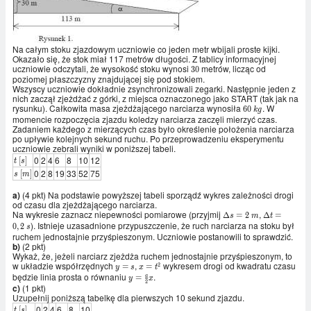
Na całym stoku zjazdowym uczniowie co jeden metr wbijali proste kijki.
Okazało się, że stok miał 117 metrów długości. Z tablicy informacyjnej
uczniowie odczytali, że wysokość stoku wynosi
metrów, licząc od
30
3
0
poziomej płaszczyzny znajdującej się pod stokiem.
Wszyscy uczniowie dokładnie zsynchronizowali zegarki. Następnie jeden z
nich zaczął zjeżdżać z górki, z miejsca oznaczonego jako START (tak jak na
rysunku). Całkowita masa zjeżdżającego narciarza wynosiła
. W
60
6
0
k
g
momencie rozpoczęcia zjazdu koledzy narciarza zaczęli mierzyć czas.
\
Zadaniem każdego z mierzących czas było określenie położenia narciarza
kg
po upływie kolejnych sekund ruchu. Po przeprowadzeniu eksperymentu
uczniowie zebrali wyniki w poniższej tabeli.
0
2
4
6
8
10
12
t
[
]
t
s
\
0
2
8
19
33
52
75
s \
[
]
s
m
[s]
[m]
a)
(4 pkt) Na podstawie powyższej tabeli sporządź wykres zależności drogi
od czasu dla zjeżdżającego narciarza.
Na wykresie zaznacz niepewności pomiarowe (przyjmij
,
\Delta
\Delta
Δ
=
2
Δ
=
s
m
t
). Istnieje uzasadnione przypuszczenie, że ruch narciarza na stoku był
s = 2
t =
0
,
2
s
\ m
0,2 \ s
ruchem jednostajnie przyśpieszonym. Uczniowie postanowili to sprawdzić.
b)
(2 pkt)
Wykaż, że, jeżeli narciarz zjeżdża ruchem jednostajnie przyśpieszonym, to
w układzie współrzędnych
,
wykresem drogi od kwadratu czasu
2
y
x
=
=
y
s
x
t
będzie linia prosta o równaniu
=
=
.
y =
=
a
y
x
2
s
t^2
\frac{a}
c)
(1 pkt)
{2}x
Uzupełnij poniższą tabelkę dla pierwszych 10 sekund zjazdu.
0
2
4
6
8
10
t
[
]
t
s