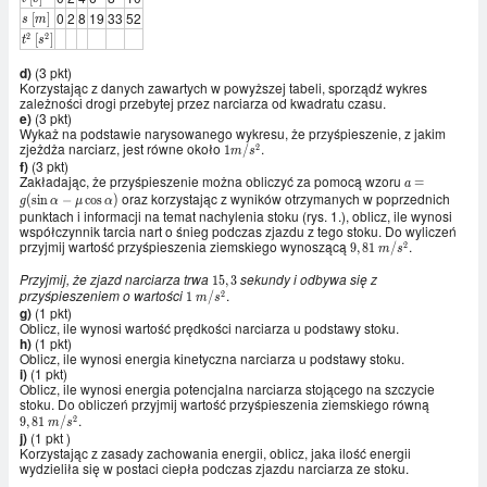
\
0
2
8
19
33
52
s \
[
]
s
m
[s]
[m]
2
2
t^2
[
]
t
s
\
[s^2]
d)
(3 pkt)
Korzystając z danych zawartych w powyższej tabeli, sporządź wykres
zależności drogi przebytej przez narciarza od kwadratu czasu.
e)
(3 pkt)
Wykaż na podstawie narysowanego wykresu, że przyśpieszenie, z jakim
zjeżdża narciarz, jest równe około
.
2
1
1
/
m
s
f)
(3 pkt)
m/s^2
Zakładając, że przyśpieszenie można obliczyć za pomocą wzoru
a =
=
a
oraz korzystając z wyników otrzymanych w poprzednich
g(\sin\alpha
(
sin
−
cos
)
g
α
μ
α
- \mu
punktach i informacji na temat nachylenia stoku (rys. 1.), oblicz, ile wynosi
\cos\alpha)
współczynnik tarcia nart o śnieg podczas zjazdu z tego stoku. Do wyliczeń
przyjmij wartość przyśpieszenia ziemskiego wynoszącą
.
2
9,81 \
9
,
8
1
/
m
s
m/s^2
Przyjmij, że zjazd narciarza trwa
sekundy i odbywa się z
15,3
1
5
,
3
przyśpieszeniem o wartości
.
2
1 \
1
/
m
s
g)
(1 pkt)
m/s^2
Oblicz, ile wynosi wartość prędkości narciarza u podstawy stoku.
h)
(1 pkt)
Oblicz, ile wynosi energia kinetyczna narciarza u podstawy stoku.
i)
(1 pkt)
Oblicz, ile wynosi energia potencjalna narciarza stojącego na szczycie
stoku. Do obliczeń przyjmij wartość przyśpieszenia ziemskiego równą
9,81 \
.
m/s^2
2
9
,
8
1
/
m
s
j)
(1 pkt )
Korzystając z zasady zachowania energii, oblicz, jaka ilość energii
wydzieliła się w postaci ciepła podczas zjazdu narciarza ze stoku.