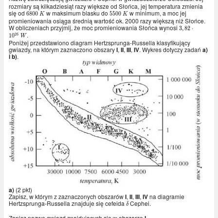
rozmiary są kilkadziesiąt razy większe od Słońca, jej temperatura zmienia
się od
w maksimum blasku do
w minimum, a moc jej
6800
5500
6
8
0
0
5
5
0
0
K
K
promieniowania osiąga średnią wartość ok. 2000 razy większą niż Słońce.
\ K
\ K
W obliczeniach przyjmij, że moc promieniowania Słońca wynosi
3,82\cdot
3
,
8
2
⋅
.
10^{26}
2
6
1
0
W
\ W
Poniżej przedstawiono diagram Hertzsprunga-Russella klasyfikujący
gwiazdy, na którym zaznaczono obszary
I
,
II
,
III
,
IV
. Wykres dotyczy zadań
a)
i b)
.
a)
(2 pkt)
Zapisz, w którym z zaznaczonych obszarów
I
,
II
,
III
,
IV
na diagramie
Hertzsprunga-Russella znajduje się cefeida
Cephei.
\delta
δ
Zapisz nazwę gwiazd znajdujących się w obszarze
.