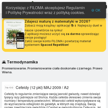
FILOMA
menu
Korzystając z FILOMA akceptujesz Regulamin
🍪 OK
i Politykę Prywatności wraz z polityką cookies.
Zdajesz maturę z matematyki w 2026?
Zobacz moją książkę i aplikację! 📚📱 Najlepszy duet w
nauce i powtórce na rynku!
Z aplikacji możesz uczyć się
za darmo
sprawdzając
swoje postępy!
Załóż swoje konto FILOMA i powtarzaj materiał
systemem
Spaced Repetition
!
🌋
Termodynamika
Promieniowanie. Promieniowanie ciała doskonale czarnego. Prawo
Wiena.
Cefeidy (12 pkt) MAJ 2009 / A2
fra100
Cefeidy to regularnie zmieniające swoją jasność gwiazdy, nawet dziesięć
tysięcy razy jaśniejsze od Słońca. Każda cefeida okresowo zmienia swoje
rozmiary i temperaturę powierzchni. Własności cefeid wykorzystywane są
do wyznaczania odległości do galaktyk, w których się znajdują. Swoją
nazwę zawdzięczają gwieździe
Cephei w gwiazdozbiorze Cefeusza. Jej
\delta
δ