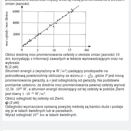
zmian jasności.
Oblicz średnią moc promieniowania cefeidy o okresie zmian jasności 10
dni, korzystając z informacji zawartych w tekście wprowadzającym oraz na
wykresie.
f)
(2 pkt)
Strumień energii
(wyrażony w
) padający prostopadle na
2
\phi
W/m^{2}
/
ϕ
W
m
jednostkową powierzchnię obliczamy ze wzoru:
, gdzie
jest mocą
\phi=\frac{P}
P
=
P
ϕ
P
4
2
π
r
{4\pi r^{2}}
promieniowania gwiazdy, a
jest odległością od gwiazdy. Na podstawie
r
r
pomiarów ustalono, że średnia moc promieniowania pewnej cefeidy wynosi
, a strumień energii docierający od tej cefeidy w pobliże Ziemi
2
8
12,56\cdot
1
2
,
5
6
⋅
1
0
W
10^{28} \
jest równy
.
−
1
2
2
1\cdot
1
⋅
1
0
/
W
m
W
Oblicz odległość tej cefeidy od Ziemi.
10^{-12}
g)
(2 pkt)
\
Odległości wyznaczane opisaną powyżej metodą są bardzo duże i podaje
W/m^{2}
się je w latach świetlnych lub w parsekach.
Wyraź odległość
w latach świetlnych.
1
7
10^{17}
1
0
k
m
\ km