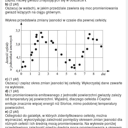
I
b)
(2 pkt)
Oszacuj (w watach), w jakim przedziale zawiera się moc promieniowania
gwiazd leżących na ciągu głównym.
Wykres przedstawia zmiany jasności w czasie dla pewnej cefeidy.
c)
(1 pkt)
Oszacuj i zapisz okres zmian jasności tej cefeidy. Wykorzystaj dane zawarte
na wykresie.
d)
(1 pkt)
Moc promieniowania emitowanego z jednostki powierzchni gwiazdy zależy
od temperatury jej powierzchni. Wyjaśnij, dlaczego cefeida
Cephei
\delta
δ
emituje znacznie więcej energii niż Słońce, mimo podobnej temperatury
powierzchni.
e)
(2 pkt)
Odległości do galaktyk, w których zidentyfikowano cefeidy, można
wyznaczać, wykorzystując zależność pomiędzy okresem zmian jasności dla
różnych cefeid i ich średnią mocą promieniowania. Na wykresie poniżej
przedstawiono zależność między średnią mocą promieniowania a okresem