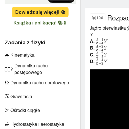
Dowiedz się więcej! 🚀
Rozpad
fpj106
Książka i aplikacja! 📚📱
Jądro pierwiastka
.
Y
Y
−
4
A.
^{A-
A
Zadania z fizyki
Y
−
4
Z
4}_{Z-
−
2
B.
^{A-
A
Y
−
4
Z
4}Y
2}_{Z-
−
2
C.
^{A-
A
🚗
Kinematyka
Y
−
2
Z
4}Y
2}_{Z-
−
4
D.
^{A-
A
Y
−
2
Z
Dynamika ruchu
2}Y
4}_{Z-
🏋🏻‍♀️
postępowego
2}Y
🎡
Dynamika ruchu obrotowego
🌎
Grawitacja
🏹
Ośrodki ciągłe
🛁
Hydrostatyka i aerostatyka