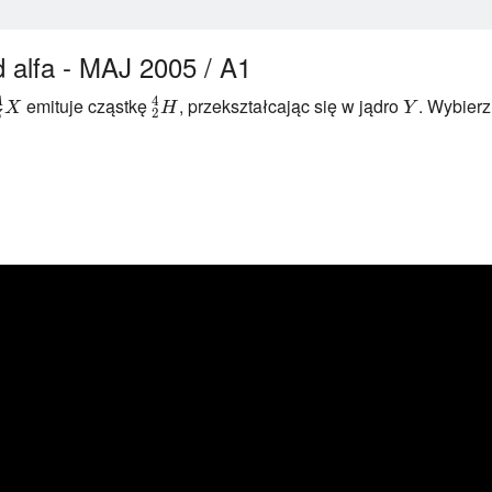
 alfa - MAJ 2005 / A1
emituje cząstkę
, przekształcając się w jądro
. Wybier
4
^{A}_{Z}X
^{4}_{2}H
Y
A
X
H
Y
2
Z