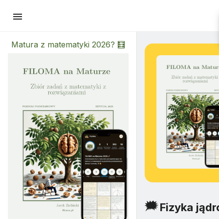
menu
Matura z matematyki 2026? 🧮
🗯
Fizyka jąd