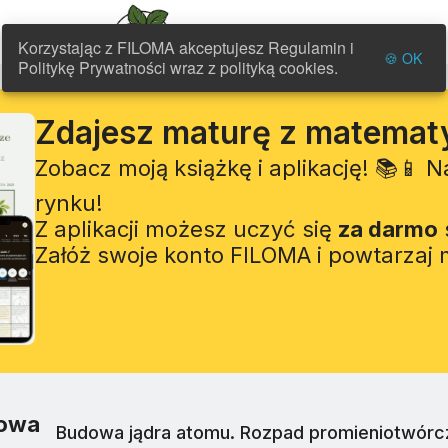
FILOMA
Korzystając z FILOMA akceptujesz Regulamin i
🍪 OK
Politykę Prywatności wraz z polityką cookies.
Zdajesz maturę z matemat
Zobacz moją książkę i aplikację! 📚📱 
rynku!
Z aplikacji możesz uczyć się
za darmo
Załóż swoje konto FILOMA i powtarzaj
rowa
Budowa jądra atomu. Rozpad promieniotwórcz