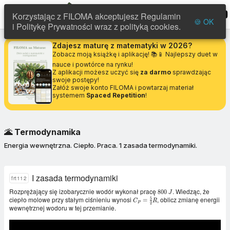
FILOMA
menu
Korzystając z FILOMA akceptujesz Regulamin
🍪 OK
i Politykę Prywatności wraz z polityką cookies.
Zdajesz maturę z matematyki w 2026?
Zobacz moją książkę i aplikację! 📚📱 Najlepszy duet w
nauce i powtórce na rynku!
Z aplikacji możesz uczyć się
za darmo
sprawdzając
swoje postępy!
Załóż swoje konto FILOMA i powtarzaj materiał
systemem
Spaced Repetition
!
🌋
Termodynamika
Energia wewnętrzna. Ciepło. Praca. 1 zasada termodynamiki.
I zasada termodynamiki
frt112
Rozprężający się izobarycznie wodór wykonał pracę
. Wiedząc, że
800
8
0
0
J
ciepło molowe przy stałym ciśnieniu wynosi
, oblicz zmianę energii
\ J
5
C_P =
=
C
R
P
2
\frac{5}
wewnętrznej wodoru w tej przemianie.
{2}R