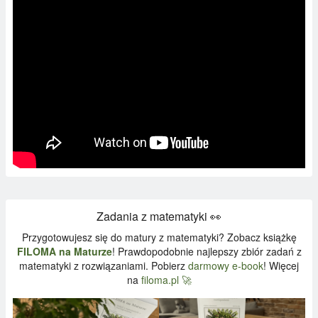
Zadania z matematyki 👀
Przygotowujesz się do matury z matematyki? Zobacz książkę
FILOMA na Maturze
! Prawdopodobnie najlepszy zbiór zadań z
matematyki z rozwiązaniami. Pobierz
darmowy e-book
! Więcej
na
filoma.pl 🚀