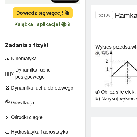
Ramka
Dowiedz się więcej! 🚀
fpz106
Książka i aplikacja! 📚📱
Zadania z fizyki
Wykres przedstawi
🚗
Kinematyka
Dynamika ruchu
🏋🏻‍♀️
postępowego
🎡
Dynamika ruchu obrotowego
a)
Oblicz siłę elek
b)
Narysuj wykres s
🌎
Grawitacja
🏹
Ośrodki ciągłe
🛁
Hydrostatyka i aerostatyka