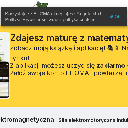
FILOMA
Korzystając z FILOMA akceptujesz Regulamin i
🍪 OK
Politykę Prywatności wraz z polityką cookies.
Zdajesz maturę z matemat
Zobacz moją książkę i aplikację! 📚📱 
rynku!
Z aplikacji możesz uczyć się
za darmo
Załóż swoje konto FILOMA i powtarzaj
lektromagnetyczna
Siła elektromotoryczna induk