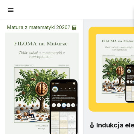
menu
Matura z matematyki 2026? 🧮
🎸
Indukcja e