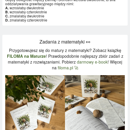
oddziaływania grawitacyjnego między nimi:
A.
wzrosłaby dwukrotnie
B.
wzrosłaby czterokrotnie
C.
zmalałaby dwukrotnie
D.
zmalałaby czterokrotnie
Zadania z matematyki 👀
Przygotowujesz się do matury z matematyki? Zobacz książkę
FILOMA na Maturze
! Prawdopodobnie najlepszy zbiór zadań z
matematyki z rozwiązaniami. Pobierz
darmowy e-book
! Więcej
na
filoma.pl 🚀