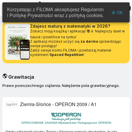
FILOMA
menu
Korzystając z FILOMA akceptujesz Regulamin
🍪 OK
i Politykę Prywatności wraz z polityką cookies.
Zdajesz maturę z matematyki w 2026?
Zobacz moją książkę i aplikację! 📚📱 Najlepszy duet w
nauce i powtórce na rynku!
Z aplikacji możesz uczyć się
za darmo
sprawdzając
swoje postępy!
Załóż swoje konto FILOMA i powtarzaj materiał
systemem
Spaced Repetition
!
🌎
Grawitacja
Prawo powszechnego ciążenia. Natężenie pola grawitacyjnego.
Ziemia-Słońce - OPERON 2009 / A1
fpg200
OPRACOWANIE ZADANIA Wydawnictwo Pedagogiczne OPERON
Gdyby odległość między Ziemią i Słońcem wzrosła dwukrotnie, to siła