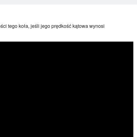
ci tego koła, jeśli jego prędkość kątowa wynosi
240 \
obr/min