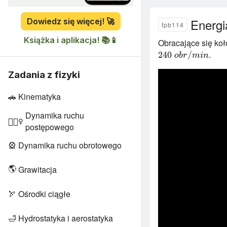
Energi
Dowiedz się więcej! 🚀
fpb114
Książka i aplikacja! 📚📱
Obracające się koł
.
2
4
0
/
o
b
r
m
i
n
Zadania z fizyki
🚗
Kinematyka
Dynamika ruchu
🏋🏻‍♀️
postępowego
🎡
Dynamika ruchu obrotowego
🌎
Grawitacja
🏹
Ośrodki ciągłe
🛁
Hydrostatyka i aerostatyka