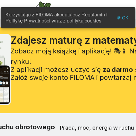
FILOMA
Korzystając z FILOMA akceptujesz Regulamin i
🍪 OK
Politykę Prywatności wraz z polityką cookies.
Zdajesz maturę z matemat
Zobacz moją książkę i aplikację! 📚📱 
rynku!
Z aplikacji możesz uczyć się
za darmo
Załóż swoje konto FILOMA i powtarzaj
uchu obrotowego
Praca, moc, energia w ruchu